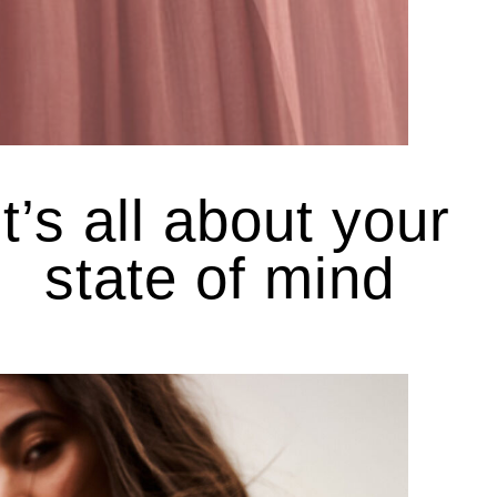
it’s all about your
state of mind