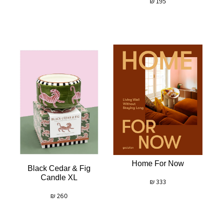
₪
195
Home For Now
Black Cedar & Fig
Candle XL
₪
333
₪
260