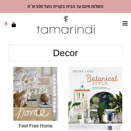
משלוח חינם עד הבית בקנייה מעל 500 ש״ח
שִׂים
0
לֵב:
בְּאֲתָר
זֶה
Decor
מֻפְעֶלֶת
מַעֲרֶכֶת
"נָגִישׁ
בִּקְלִיק"
הַמְּסַיַּעַת
לִנְגִישׁוּת
הָאֲתָר.
Feel Free Home