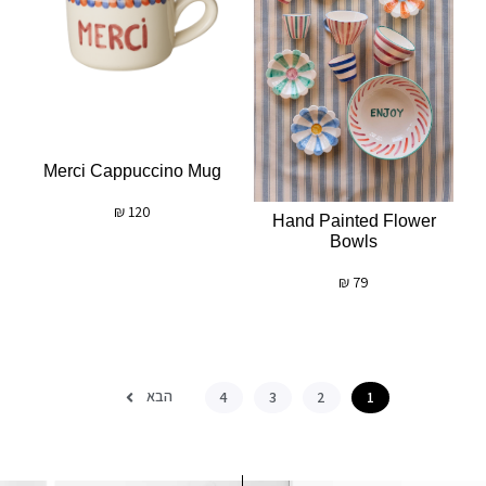
Merci Cappuccino Mug
₪
120
Hand Painted Flower
Bowls
₪
79
הבא
4
3
2
1