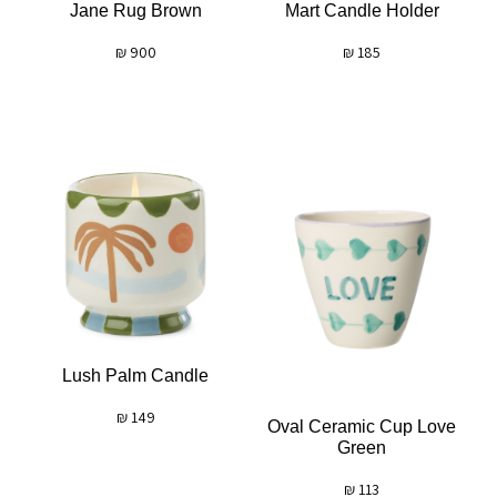
Jane Rug Brown
Mart Candle Holder
₪
900
₪
185
Lush Palm Candle
₪
149
Oval Ceramic Cup Love
Green
₪
113