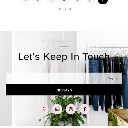
7
6
5
4
3
2
1
הבא
Let's Keep In Touch
אימייל
הצטרפות