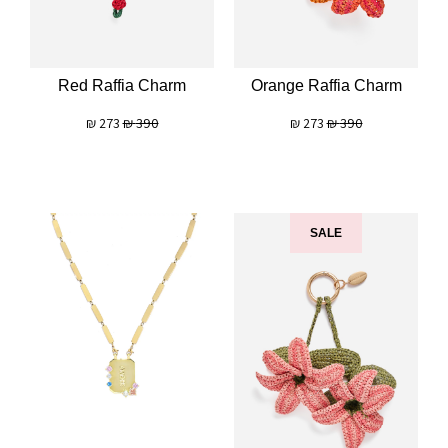
Red Raffia Charm
Orange Raffia Charm
₪
273
₪
390
₪
273
₪
390
SALE