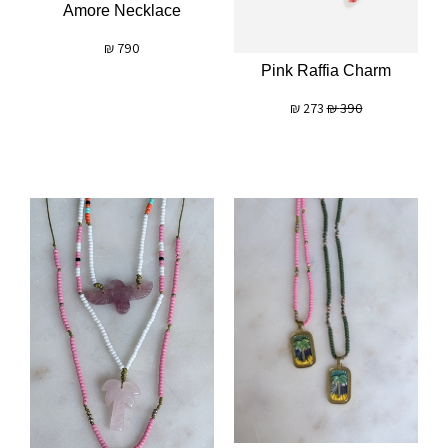
Amore Necklace
₪
790
Pink Raffia Charm
₪
273
₪
390