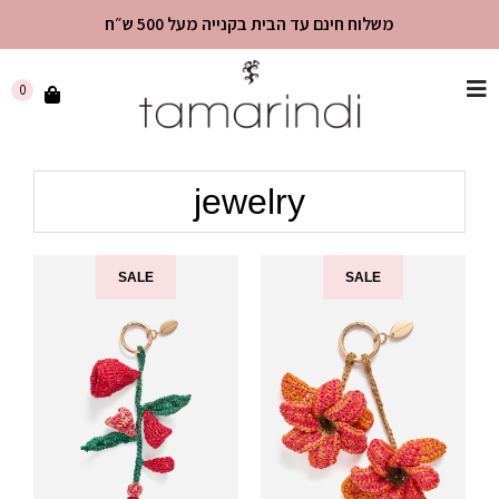
משלוח חינם עד הבית בקנייה מעל 500 ש״ח
שִׂים
0
לֵב:
בְּאֲתָר
זֶה
jewelry
מֻפְעֶלֶת
מַעֲרֶכֶת
"נָגִישׁ
בִּקְלִיק"
SALE
SALE
הַמְּסַיַּעַת
לִנְגִישׁוּת
הָאֲתָר.