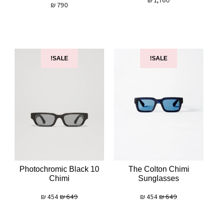
₪
790
SALE!
SALE!
10 Photochromic Black
The Colton Chimi
Chimi
Sunglasses
₪
454
₪
649
₪
454
₪
649