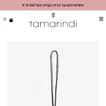
משלוח חינם עד הבית בקנייה מעל 500 ש״ח
שִׂים
0
לֵב:
בְּאֲתָר
זֶה
מֻפְעֶלֶת
מַעֲרֶכֶת
"נָגִישׁ
בִּקְלִיק"
הַמְּסַיַּעַת
לִנְגִישׁוּת
הָאֲתָר.