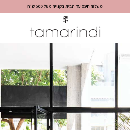
משלוח חינם עד הבית בקנייה מעל 500 ש״ח