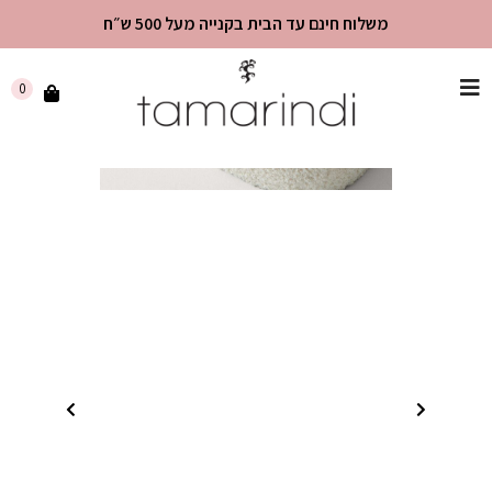
משלוח חינם עד הבית בקנייה מעל 500 ש״ח
שִׂים
0
לֵב:
בְּאֲתָר
זֶה
מֻפְעֶלֶת
מַעֲרֶכֶת
"נָגִישׁ
בִּקְלִיק"
הַמְּסַיַּעַת
לִנְגִישׁוּת
הָאֲתָר.