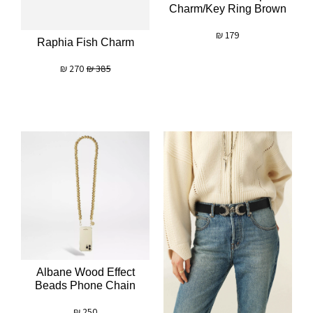
Charm/key Ring Brown
₪
179
Raphia Fish Charm
₪
270
₪
385
Albane Wood Effect
Beads Phone Chain
₪
250