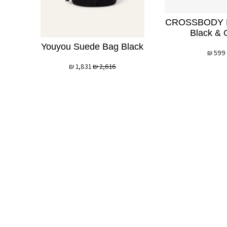
CROSSBODY B
Black & 
Youyou Suede Bag Black
₪
599
₪
1,831
₪
2,616