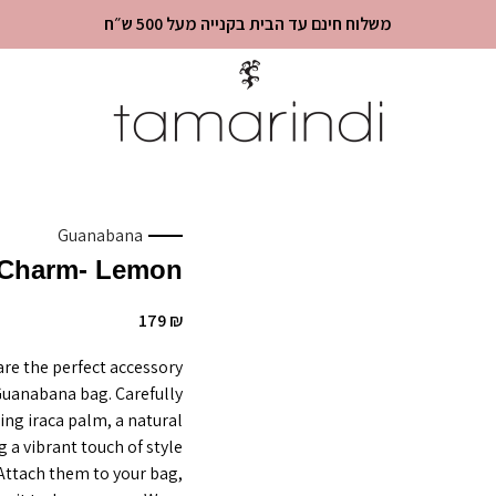
משלוח חינם עד הבית בקנייה מעל 500 ש״ח
Guanabana
 Charm- Lemon
179
₪
re the perfect accessory
uanabana bag. Carefully
ing iraca palm, a natural
g a vibrant touch of style
 Attach them to your bag,