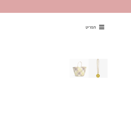
שִׂים
תפריט
לֵב:
בְּאֲתָר
זֶה
מֻפְעֶלֶת
מַעֲרֶכֶת
"נָגִישׁ
בִּקְלִיק"
הַמְּסַיַּעַת
לִנְגִישׁוּת
הָאֲתָר.
לְחַץ
Control-
F11
לְהַתְאָמַת
הָאֲתָר