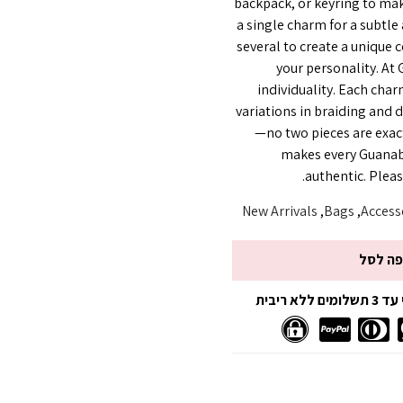
backpack, or keyring to mak
a single charm for a subtl
several to create a unique 
your personality. At
individuality. Each cha
variations in braiding and 
—no two pieces are exactl
makes every Guanab
authentic. Pleas
New Arrivals
,
Bags
,
Access
פה לסל
 ריבית