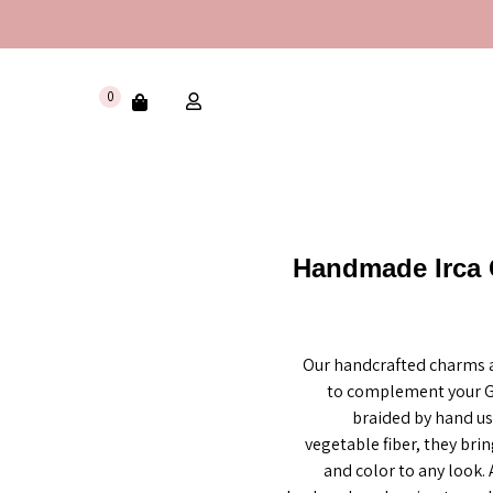
0
Handmade Irca
Our handcrafted charms a
to complement your G
braided by hand us
vegetable fiber, they brin
and color to any look.