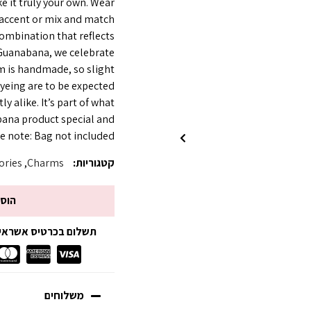
e it truly your own. Wear
e accent or mix and match
combination that reflects
 Guanabana, we celebrate
rm is handmade, so slight
dyeing are to be expected
y alike. It’s part of what
ana product special and
e note: Bag not included.
קטגוריות:
Charms
,
ories
הוס
תשלום בכרטיס אשראי עד 3 תשלומים ללא
משלוחים