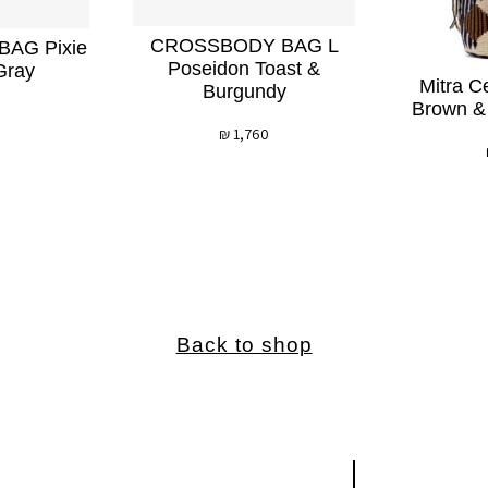
CROSSBODY BAG L
AG Pixie
Poseidon Toast &
Gray
Mitra C
Burgundy
Brown & 
₪
1,760
Back to shop