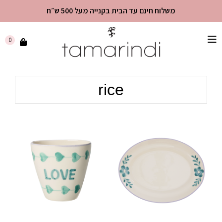
משלוח חינם עד הבית בקנייה מעל 500 ש״ח
שִׂים
0
לֵב:
בְּאֲתָר
זֶה
rice
מֻפְעֶלֶת
מַעֲרֶכֶת
"נָגִישׁ
בִּקְלִיק"
הַמְּסַיַּעַת
לִנְגִישׁוּת
הָאֲתָר.