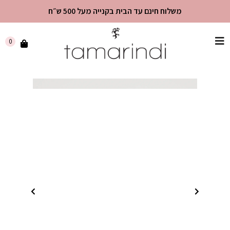
משלוח חינם עד הבית בקנייה מעל 500 ש״ח
שִׂים
0
לֵב:
בְּאֲתָר
זֶה
מֻפְעֶלֶת
מַעֲרֶכֶת
"נָגִישׁ
בִּקְלִיק"
הַמְּסַיַּעַת
לִנְגִישׁוּת
הָאֲתָר.