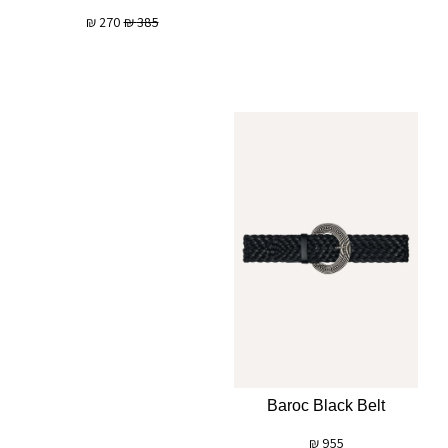
₪
270
₪
385
Baroc Black Belt
₪
955