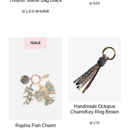
Youyou Suede Bag Black
₪
859
₪
1,831
₪
2,616
SALE!
Handmade Octopus
Charm/key Ring Brown
₪
179
Raphia Fish Charm