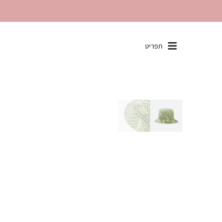
שִׂים
תפריט
לֵב:
בְּאֲתָר
זֶה
מֻפְעֶלֶת
מַעֲרֶכֶת
"נָגִישׁ
בִּקְלִיק"
הַמְּסַיַּעַת
לִנְגִישׁוּת
הָאֲתָר.
לְחַץ
Control-
F11
לְהַתְאָמַת
הָאֲתָר