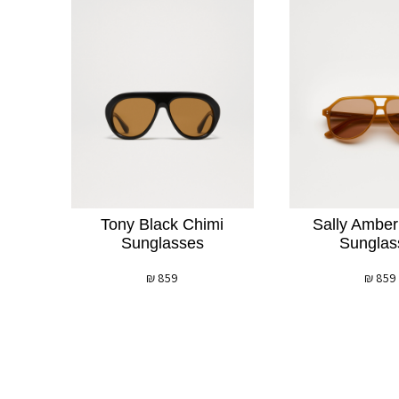
Tony Black Chimi
Sally Ambe
Sunglasses
Sunglas
₪
859
₪
859