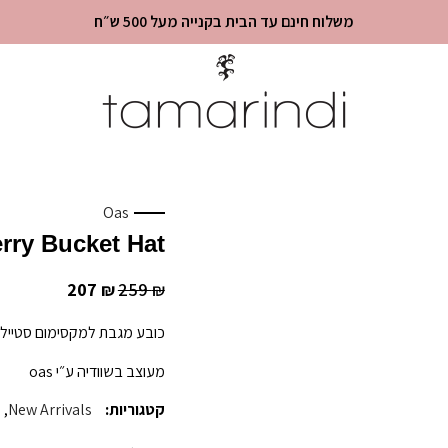
משלוח חינם עד הבית בקנייה מעל 500 ש״ח
Oas
rry Bucket Hat
207
259
₪
₪
כובע מגבת למקסימום סטייל 
מעוצב בשוודיה ע״י oas
קטגוריות:
New Arrivals
,
s