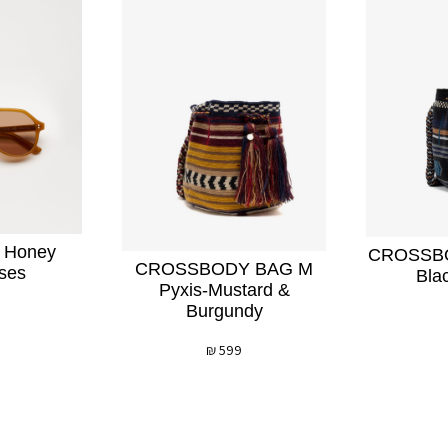
r Honey
CROSSBO
CROSSBODY BAG M
ses
Bla
Pyxis-Mustard &
Burgundy
₪
599