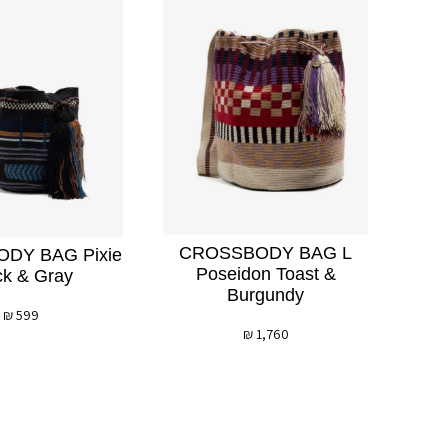
CROSSBODY BAG L
DY BAG Pixie
Poseidon Toast &
ck & Gray
Burgundy
₪
599
₪
1,760