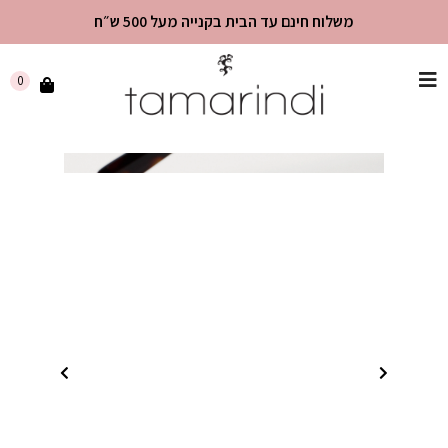
משלוח חינם עד הבית בקנייה מעל 500 ש״ח
שִׂים
0
לֵב:
בְּאֲתָר
זֶה
מֻפְעֶלֶת
מַעֲרֶכֶת
"נָגִישׁ
בִּקְלִיק"
הַמְּסַיַּעַת
לִנְגִישׁוּת
הָאֲתָר.