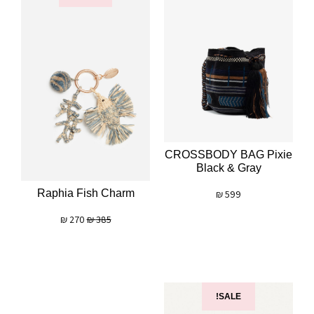
CROSSBODY BAG Pixie
Black & Gray
Raphia Fish Charm
₪
599
₪
270
₪
385
SALE!