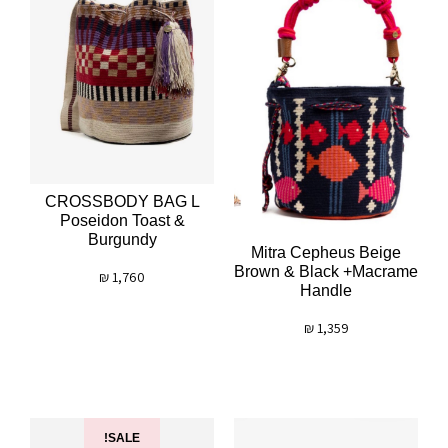
CROSSBODY BAG L
Poseidon Toast &
Burgundy
Mitra Cepheus Beige
Brown & Black +macrame
₪
1,760
Handle
₪
1,359
SALE!