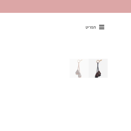
שִׂים
תפריט
לֵב:
בְּאֲתָר
זֶה
מֻפְעֶלֶת
מַעֲרֶכֶת
"נָגִישׁ
בִּקְלִיק"
הַמְּסַיַּעַת
לִנְגִישׁוּת
הָאֲתָר.
לְחַץ
Control-
F11
לְהַתְאָמַת
הָאֲתָר