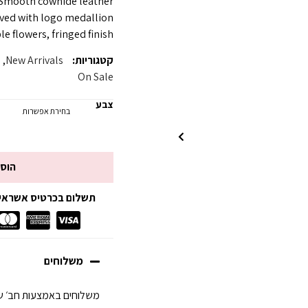
Smooth cowhide leather
ved with logo medallion
e flowers, fringed finish
קטגוריות:
New Arrivals
,
s
On Sale
צבע
הוס
תשלום בכרטיס אשראי עד 3 תשלומים ללא
משלוחים
משלוחים באמצעות חב׳ של