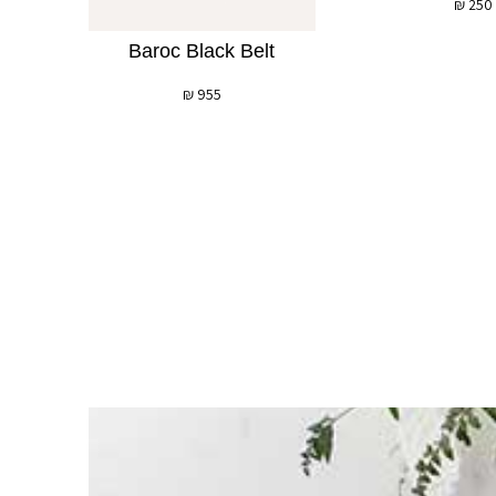
₪
250
Baroc Black Belt
₪
955