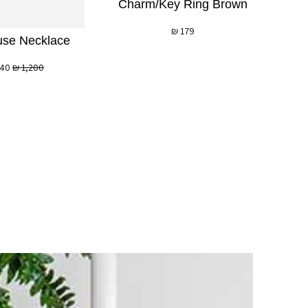
Charm/key Ring Brown
₪
179
se Necklace
40
₪
1,200