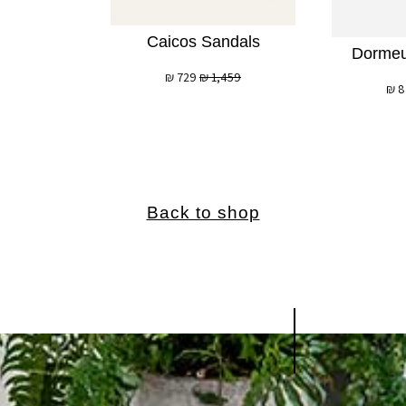
Caicos Sandals
Dormeu
₪
729
₪
1,459
₪
8
Back to shop