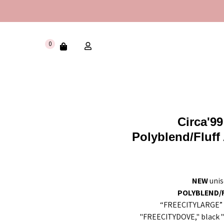
0
Circa'9
Polyblend/fluff
NEW
uni
POLYBLEND/F
“FREECITYLARGE” p
"FREECITYDOVE," black 