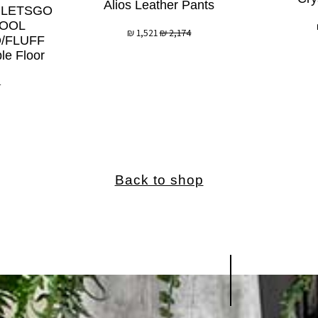
Alios Leather Pants
G LETSGO
OOL
₪
1,521
₪
2,174
/FLUFF
le Floor
4
Back to shop