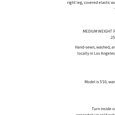
right leg, covered elastic w
– MEDIUM WEIGHT 
25
– Hand-sewn, washed, a
locally in Los Angele
– Model is 5'10, wa
Turn inside-
separately in cold wat