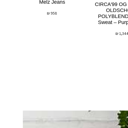
Melz Jeans
CIRCA'99 O
OLDSCH
₪
958
POLYBLEND
Sweat – Purp
₪
1,34