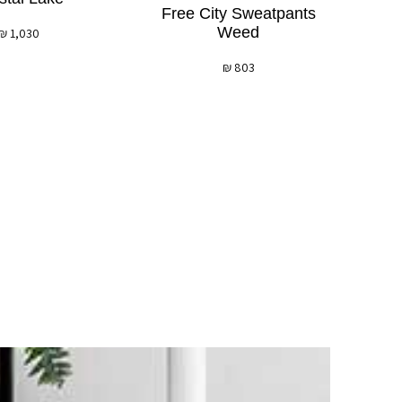
Free City Sweatpants
Weed
₪
1,030
₪
803