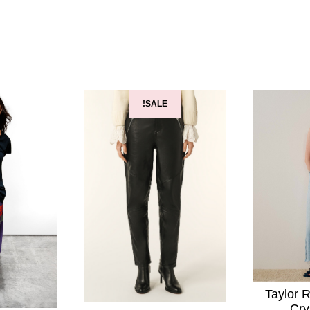
SALE!
Taylor 
Cry