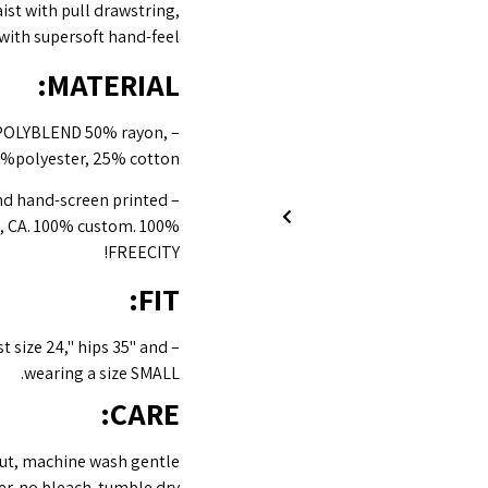
aist with pull drawstring,
with supersoft hand-feel
MATERIAL:
POLYBLEND 50% rayon,
%polyester, 25% cotton.
nd hand-screen printed
s, CA. 100% custom. 100%
FREECITY!
FIT:
ist size 24," hips 35" and
wearing a size SMALL.
CARE:
out, machine wash gentle
er. no bleach. tumble dry