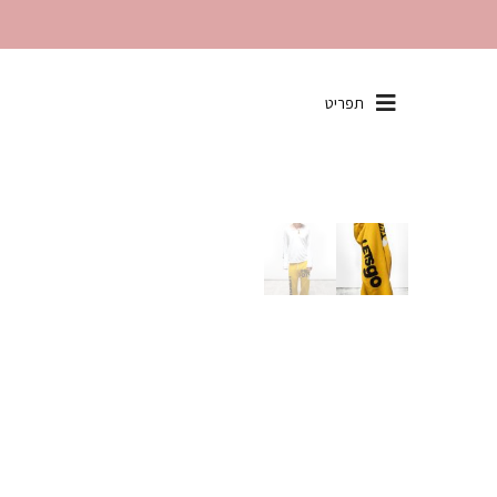
שִׂים
תפריט
לֵב:
בְּאֲתָר
זֶה
מֻפְעֶלֶת
מַעֲרֶכֶת
"נָגִישׁ
בִּקְלִיק"
הַמְּסַיַּעַת
לִנְגִישׁוּת
הָאֲתָר.
לְחַץ
Control-
F11
לְהַתְאָמַת
הָאֲתָר