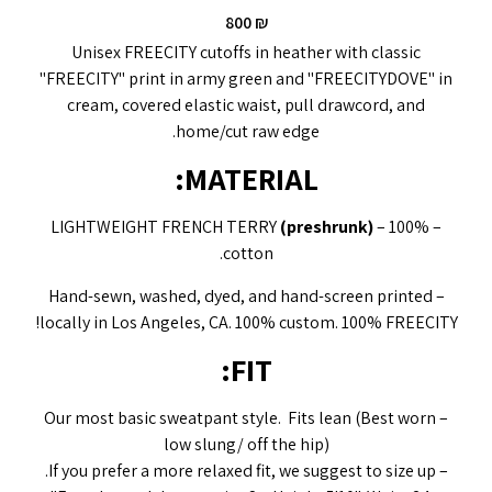
800
₪
Unisex FREECITY cutoffs in heather with classic
"FREECITY" print in army green and "FREECITYDOVE" in
cream, covered elastic waist, pull drawcord, and
home/cut raw edge.
MATERIAL:
(preshrunk)
– 100%
– LIGHTWEIGHT FRENCH TERRY
cotton.
– Hand-sewn, washed, dyed, and hand-screen printed
locally in Los Angeles, CA. 100% custom. 100% FREECITY!
FIT:
– Our most basic sweatpant style. Fits lean (Best worn
low slung/ off the hip)
– If you prefer a more relaxed fit, we suggest to size up.