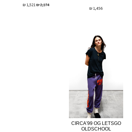
₪
1,521
₪
2,174
₪
1,456
CIRCA'99 OG LETSGO
OLDSCHOOL