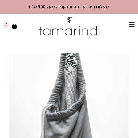
משלוח חינם עד הבית בקנייה מעל 500 ש״ח
שִׂים
0
לֵב:
בְּאֲתָר
זֶה
מֻפְעֶלֶת
מַעֲרֶכֶת
"נָגִישׁ
בִּקְלִיק"
הַמְּסַיַּעַת
לִנְגִישׁוּת
הָאֲתָר.