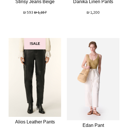
Stinsy Jeans Beige
Danika Linen Pants
₪
593
₪
1,187
₪
1,200
SALE!
Alios Leather Pants
Edan Pant