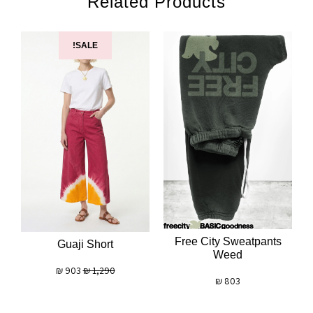
Related Products
SALE!
Free City Sweatpants
Guaji Short
Weed
₪
903
₪
1,290
₪
803