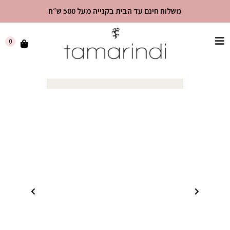
משלוח חינם עד הבית בקנייה מעל 500 ש״ח
שִׂים
0
לֵב:
בְּאֲתָר
זֶה
מֻפְעֶלֶת
מַעֲרֶכֶת
"נָגִישׁ
בִּקְלִיק"
הַמְּסַיַּעַת
לִנְגִישׁוּת
הָאֲתָר.