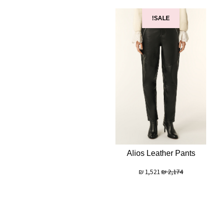
SALE!
Alios Leather Pants
₪
1,521
₪
2,174