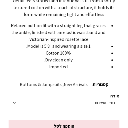
detail feels storied and intentional. Cut from a softly
textured cotton with a touch of structure, it holds its
form while remaining light and effortless
Relaxed pull-on fit with a straight leg that grazes
the ankle, finished with an elastic waistband and
Victorian-inspired rosette lace.
Model is 5'8" and wearing a size 1.
100% Cotton
Dry clean only.
Imported
קטגוריות:
New Arrivals
,
Bottoms & Jumpsuits
מידה
הוספה לסל