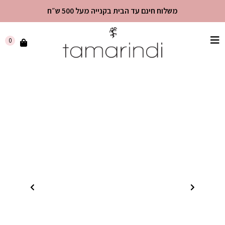
משלוח חינם עד הבית בקנייה מעל 500 ש״ח
שִׂים
0
לֵב:
בְּאֲתָר
זֶה
מֻפְעֶלֶת
מַעֲרֶכֶת
"נָגִישׁ
בִּקְלִיק"
הַמְּסַיַּעַת
לִנְגִישׁוּת
הָאֲתָר.