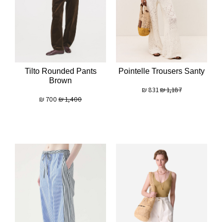
Tilto Rounded Pants
Pointelle Trousers Santy
Brown
₪
831
₪
1,187
₪
700
₪
1,400