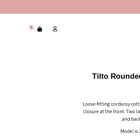
0
Tilto Rounde
Loose-fitting corduroy cot
closure at the front. Two l
and back
Model is 