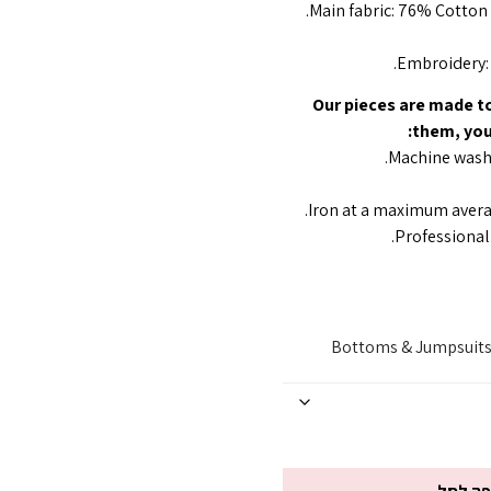
Main fabric: 76% Cotto
Embroidery: 
Our pieces are made to
them, you 
Machine wash 
Iron at a maximum avera
Professional 
Bottoms & Jumpsuit