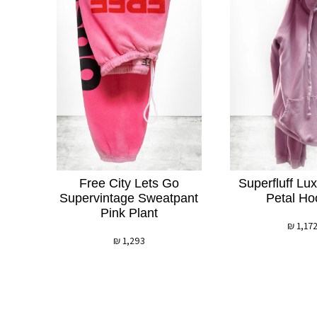
Free City Lets Go
Superfluff Lux
Supervintage Sweatpant
Petal Ho
Pink Plant
₪
1,17
₪
1,293