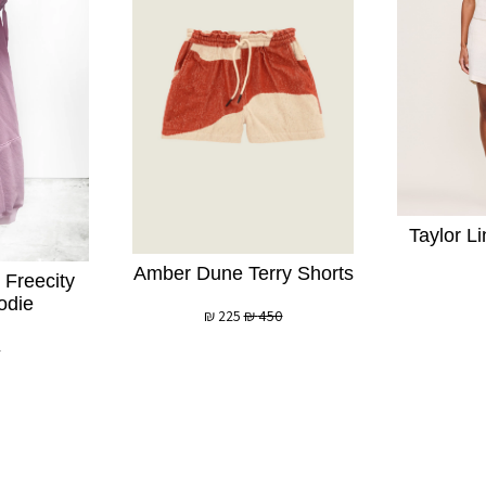
Taylor L
Amber Dune Terry Shorts
 Freecity
odie
₪
225
₪
450
2