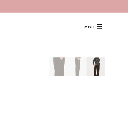
שִׂים
תפריט
לֵב:
בְּאֲתָר
זֶה
מֻפְעֶלֶת
מַעֲרֶכֶת
"נָגִישׁ
בִּקְלִיק"
הַמְּסַיַּעַת
לִנְגִישׁוּת
הָאֲתָר.
לְחַץ
Control-
F11
לְהַתְאָמַת
הָאֲתָר