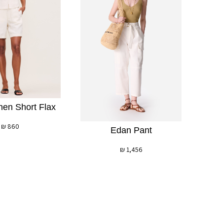
inen Short Flax
₪
860
Edan Pant
₪
1,456