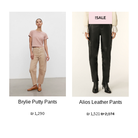
SALE!
Brylie Putty Pants
Alios Leather Pants
₪
1,290
₪
1,521
₪
2,174