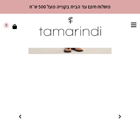
משלוח חינם עד הבית בקנייה מעל 500 ש״ח
שִׂים
0
לֵב:
בְּאֲתָר
זֶה
מֻפְעֶלֶת
מַעֲרֶכֶת
"נָגִישׁ
בִּקְלִיק"
הַמְּסַיַּעַת
לִנְגִישׁוּת
הָאֲתָר.