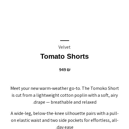
Velvet
Tomato Shorts
949
₪
Meet your new warm-weather go-to. The Tomoko Short
is cut from a lightweight cotton poplin with a soft, airy
drape — breathable and relaxed.
A wide-leg, below-the-knee silhouette pairs with a pull-
on elastic waist and two side pockets for effortless, all-
day ease.