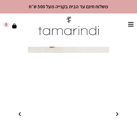
משלוח חינם עד הבית בקנייה מעל 500 ש״ח
שִׂים
0
לֵב:
בְּאֲתָר
זֶה
מֻפְעֶלֶת
מַעֲרֶכֶת
"נָגִישׁ
בִּקְלִיק"
הַמְּסַיַּעַת
לִנְגִישׁוּת
הָאֲתָר.