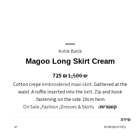
Antik Batik
Magoo Long Skirt Cream
725
1,500
₪
₪
Cotton crepe
embroidered maxi skirt
. Gathered at the
waist. A ruffle inserted into the
belt
. Zip and hook
fastening on the side. 10cm hem.
קטגוריות:
Dresses & Skirts
,
Fashion
,
On Sale
מידה