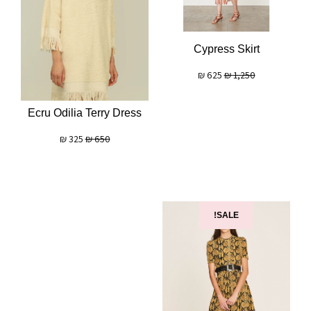
Cypress Skirt
₪
625
₪
1,250
Ecru Odilia Terry Dress
₪
325
₪
650
SALE!