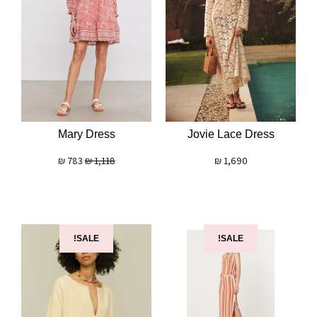
Mary Dress
Jovie Lace Dress
₪
783
₪
1,118
₪
1,690
SALE!
SALE!