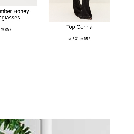
Amber Honey
nglasses
Top Corina
₪
859
₪
601
₪
858