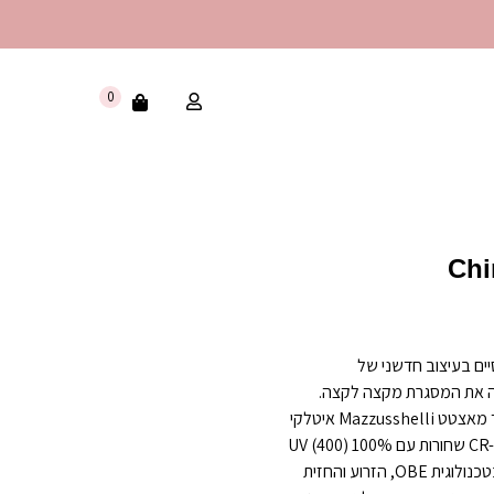
0
ם בעיצוב חדשני של
ה את המסגרת מקצה לקצה.
המשקפיים עשויים בעבודת יד מאצטט Mazzusshelli איטלקי
שחור מבריק ועדשות כיסוי CR-39 שחורות עם 100% UV (400)
הגנה מהשמש. הם מצוידים בטכנולוגית OBE, הזרוע והחזית