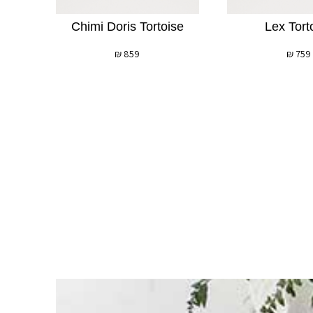
Chimi Doris Tortoise
Lex Tort
₪
859
₪
759