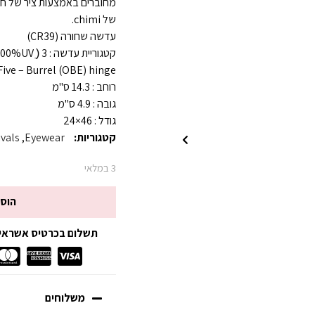
מחוברים באמצעות ציר של חמ
של chimi.
עדשה שחורה (CR39)
קטגוריית עדשה : 3 (ֵ 100%UV )
Five – Burrel (OBE) hinge
רוחב : 14.3 ס"מ
גובה : 4.9 ס"מ
גודל : 46×24
קטגוריות:
Eyewear
,
vals
3 במלאי
הוס
תשלום בכרטיס אשראי עד 3 תשלומים ללא
משלוחים