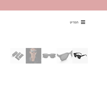
שִׂים
תפריט
לֵב:
בְּאֲתָר
זֶה
מֻפְעֶלֶת
מַעֲרֶכֶת
"נָגִישׁ
בִּקְלִיק"
הַמְּסַיַּעַת
לִנְגִישׁוּת
הָאֲתָר.
לְחַץ
Control-
F11
לְהַתְאָמַת
הָאֲתָר