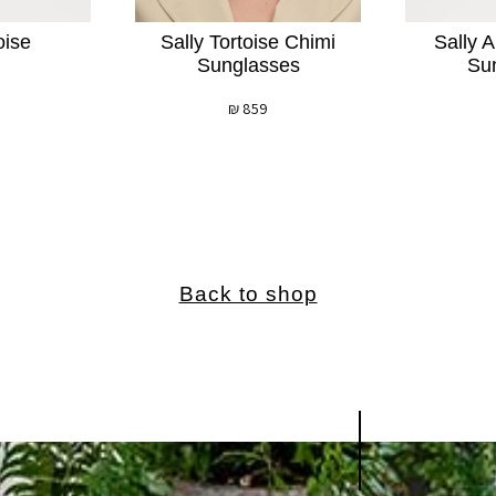
oise
Sally Tortoise Chimi
Sally 
Sunglasses
Su
₪
859
Back to shop