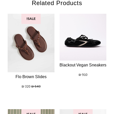
Related Products
SALE!
Blackout Vegan Sneakers
₪
910
Flo Brown Slides
₪
320
₪
640