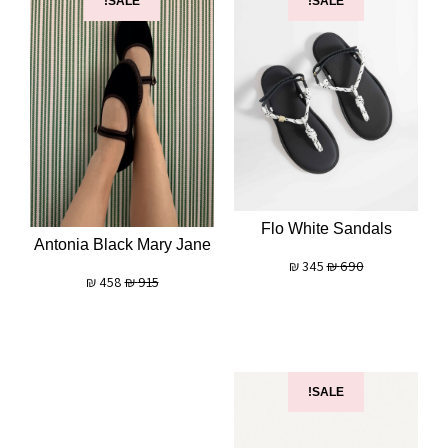
SALE!
SALE!
Flo White Sandals
Antonia Black Mary Jane
₪
345
₪
690
₪
458
₪
915
SALE!