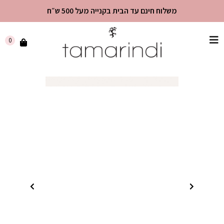
משלוח חינם עד הבית בקנייה מעל 500 ש״ח
שִׂים
0
לֵב:
בְּאֲתָר
זֶה
מֻפְעֶלֶת
מַעֲרֶכֶת
"נָגִישׁ
בִּקְלִיק"
הַמְּסַיַּעַת
לִנְגִישׁוּת
הָאֲתָר.