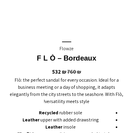
Flowze
F L Ò – Bordeaux
532
760
₪
₪
Flò: the perfect sandal for every occasion. Ideal for a
business meeting or a day of shopping, it adapts
elegantly from the city streets to the seashore. With Flò,
versatility meets style!
Recycled
rubber sole
Leather
upper with added drawstring
Leather
insole