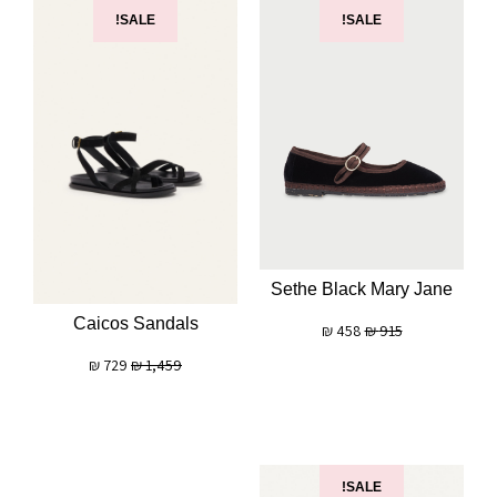
SALE!
SALE!
Sethe Black Mary Jane
Caicos Sandals
₪
458
₪
915
₪
729
₪
1,459
SALE!