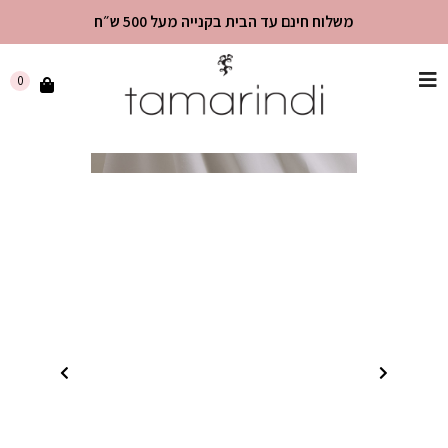
משלוח חינם עד הבית בקנייה מעל 500 ש״ח
שִׂים
0
לֵב:
בְּאֲתָר
זֶה
מֻפְעֶלֶת
מַעֲרֶכֶת
"נָגִישׁ
בִּקְלִיק"
הַמְּסַיַּעַת
לִנְגִישׁוּת
הָאֲתָר.