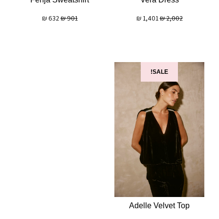
₪
632
₪
901
₪
1,401
₪
2,002
SALE!
Adelle Velvet Top