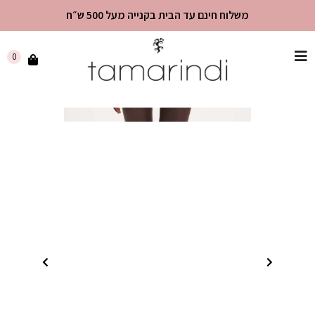
משלוח חינם עד הבית בקנייה מעל 500 ש״ח
שִׂים
0
לֵב:
בְּאֲתָר
זֶה
מֻפְעֶלֶת
מַעֲרֶכֶת
"נָגִישׁ
בִּקְלִיק"
הַמְּסַיַּעַת
לִנְגִישׁוּת
הָאֲתָר.