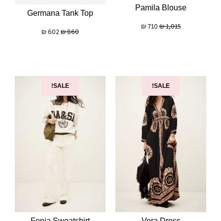
Pamila Blouse
Germana Tank Top
₪
710
₪
1,015
₪
602
₪
860
SALE!
SALE!
Fenja Sweatshirt
Vera Dress