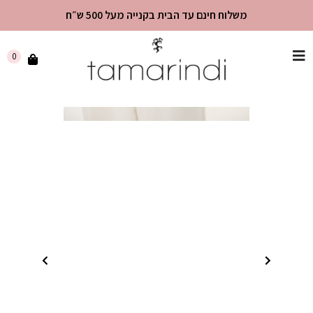
משלוח חינם עד הבית בקנייה מעל 500 ש״ח
שִׂים
0
לֵב:
בְּאֲתָר
זֶה
מֻפְעֶלֶת
מַעֲרֶכֶת
"נָגִישׁ
בִּקְלִיק"
הַמְּסַיַּעַת
לִנְגִישׁוּת
הָאֲתָר.