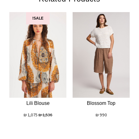
SALE!
Blossom Top
Lili Blouse
₪
990
₪
1,075
₪
1,536