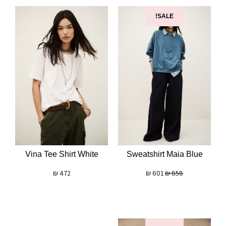
SALE!
Vina Tee Shirt White
Sweatshirt Maia Blue
₪
472
₪
601
₪
858