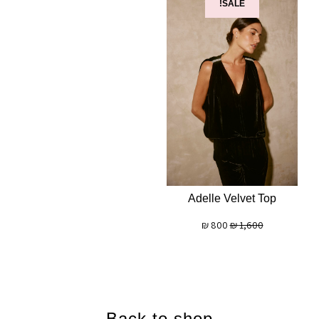
SALE!
Adelle Velvet Top
₪
800
₪
1,600
Back to shop