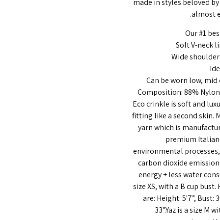
made in styles beloved by 
almost 
Our #1 bes
Soft V-neck l
Wide shoulder 
Ide
Can be worn low, mid 
Composition: 88% Nylon
Eco crinkle is soft and lux
fitting like a second skin.
yarn which is manufactur
premium Italian 
environmental processes,
carbon dioxide emissio
energy + less water con
size XS, with a B cup bus
are: Height: 5'7”, Bust: 3
33".Yaz is a size M w