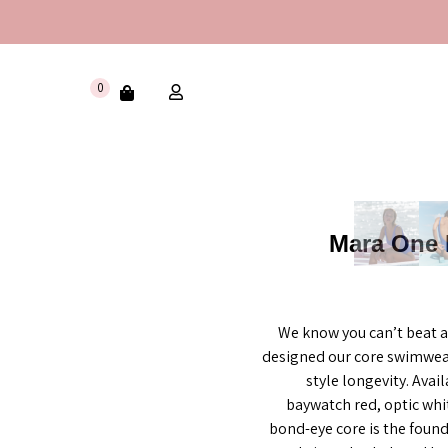
0
Mara One P
We know you can’t beat a 
designed our core swimwear
style longevity. Avai
baywatch red, optic whi
bond-eye core is the found