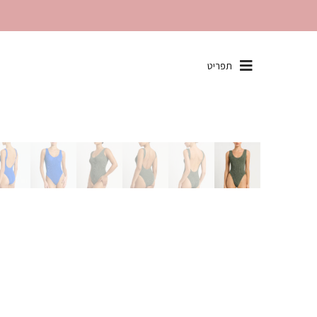
שִׂים
תפריט
לֵב:
בְּאֲתָר
זֶה
מֻפְעֶלֶת
מַעֲרֶכֶת
"נָגִישׁ
בִּקְלִיק"
הַמְּסַיַּעַת
לִנְגִישׁוּת
הָאֲתָר.
לְחַץ
Control-
F11
לְהַתְאָמַת
הָאֲתָר