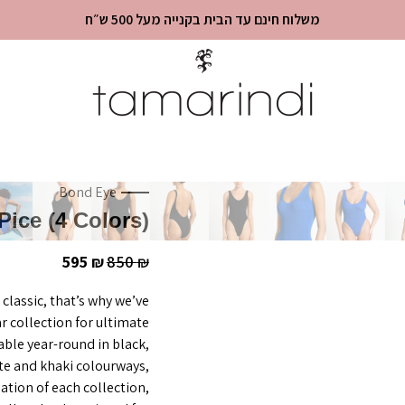
משלוח חינם עד הבית בקנייה מעל 500 ש״ח
Bond Eye
ice (4 Colors)
595
850
₪
₪
classic, that’s why we’ve
 collection for ultimate
lable year-round in black,
te and khaki colourways,
ation of each collection,