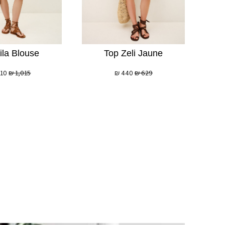
la Blouse
Top Zeli Jaune
710
₪
1,015
₪
440
₪
629