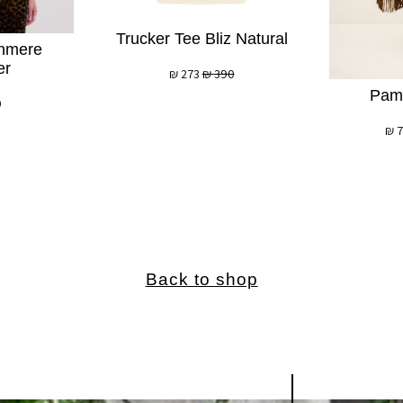
Trucker Tee Bliz Natural
hmere
er
₪
273
₪
390
Pami
0
₪
Back to shop