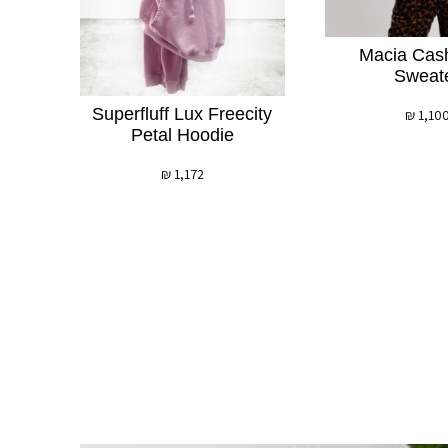
Macia Cas
Sweat
Superfluff Lux Freecity
₪
1,10
Petal Hoodie
₪
1,172