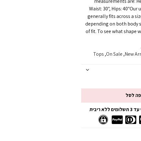
measurements are: Heig
Waist: 30", Hips: 40"Our 
generally fits across a siz
depending on both body s
of fit. To see what shape 
Tops
,
On Sale
,
New Arr
פה לסל
 ריבית