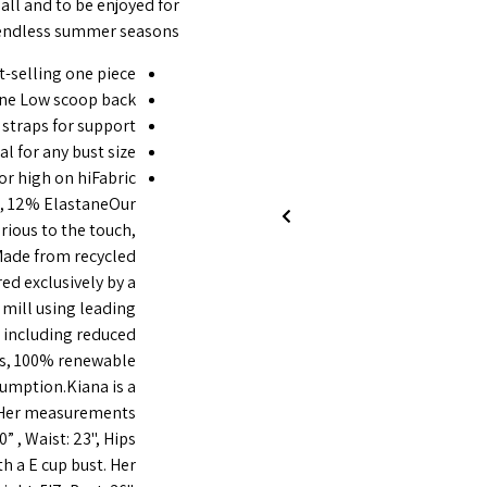
all and to be enjoyed for
endless summer seasons.
t-selling one piece
ine Low scoop back
straps for support
al for any bust size
or high on hi
Fabric
, 12% Elastane
Our
urious to the touch,
 Made from recycled
ed exclusively by a
mill using leading
 including reduced
ns, 100% renewable
sumption.
Kiana is a
t. Her measurements
0” , Waist: 23", Hips
ith a E cup bust. Her