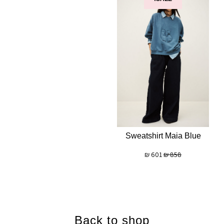
Sweatshirt Maia Blue
₪
601
₪
858
Back to shop