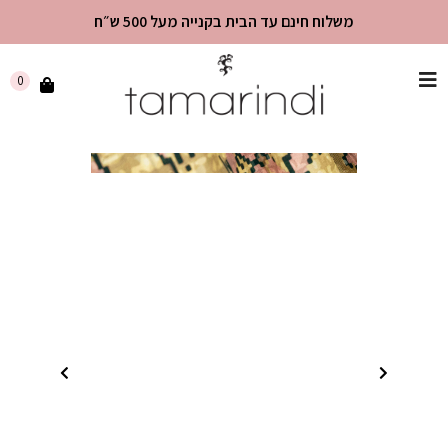
משלוח חינם עד הבית בקנייה מעל 500 ש״ח
שִׂים
0
לֵב:
בְּאֲתָר
זֶה
מֻפְעֶלֶת
מַעֲרֶכֶת
"נָגִישׁ
בִּקְלִיק"
הַמְּסַיַּעַת
לִנְגִישׁוּת
הָאֲתָר.