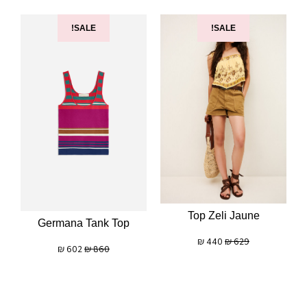
SALE!
SALE!
Top Zeli Jaune
Germana Tank Top
₪
440
₪
629
₪
602
₪
860