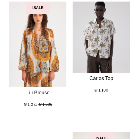
SALE!
Carlos Top
₪
1,100
Lili Blouse
₪
1,075
₪
1,536
SALE!