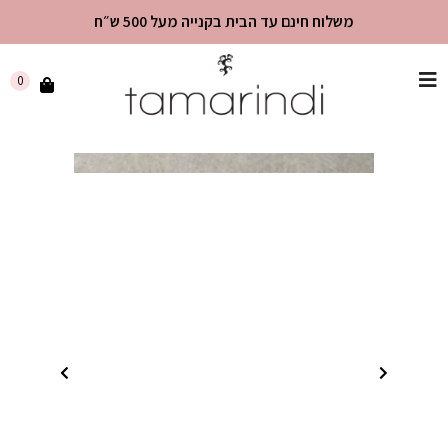
משלוח חינם עד הבית בקנייה מעל 500 ש״ח
שִׂים
0
לֵב:
בְּאֲתָר
זֶה
מֻפְעֶלֶת
מַעֲרֶכֶת
"נָגִישׁ
בִּקְלִיק"
הַמְּסַיַּעַת
לִנְגִישׁוּת
הָאֲתָר.