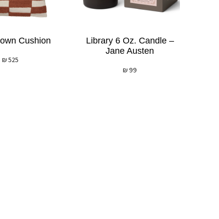
rown Cushion
Library 6 Oz. Candle –
Jane Austen
₪
525
₪
99