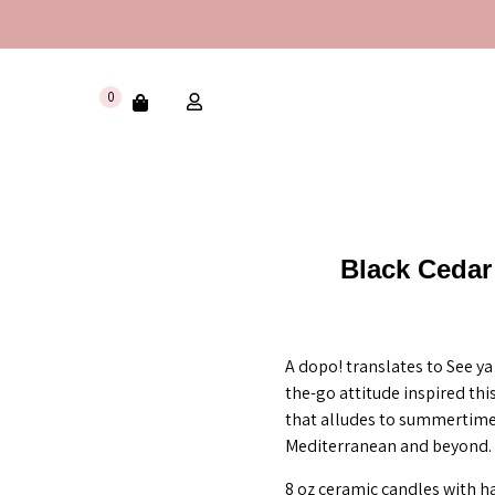
0
Black Cedar
A dopo! translates to See ya 
the-go attitude inspired thi
that alludes to summertime 
Mediterranean and beyond.
8 oz ceramic candles with h