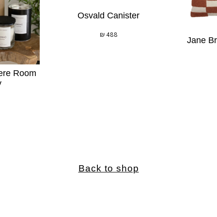
Osvald Canister
₪
488
Jane B
ere Room
y
Back to shop