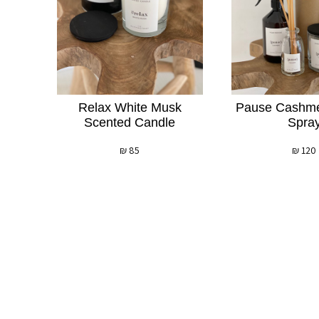
Relax White Musk
Pause Cashm
Scented Candle
Spra
₪
85
₪
120