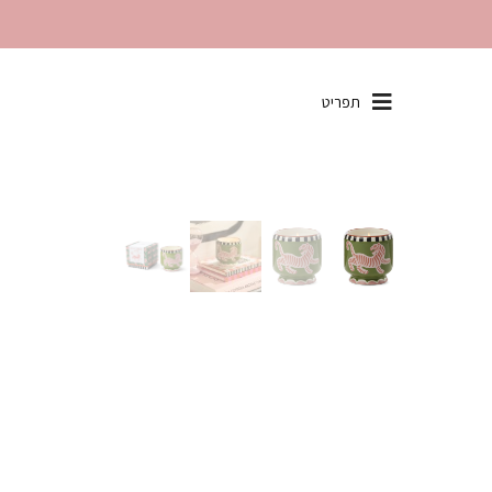
שִׂים
תפריט
לֵב:
בְּאֲתָר
זֶה
מֻפְעֶלֶת
מַעֲרֶכֶת
"נָגִישׁ
בִּקְלִיק"
הַמְּסַיַּעַת
לִנְגִישׁוּת
הָאֲתָר.
לְחַץ
Control-
F11
לְהַתְאָמַת
הָאֲתָר