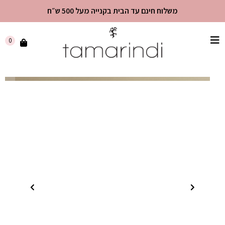
משלוח חינם עד הבית בקנייה מעל 500 ש״ח
שִׂים
0
לֵב:
בְּאֲתָר
זֶה
מֻפְעֶלֶת
מַעֲרֶכֶת
"נָגִישׁ
בִּקְלִיק"
הַמְּסַיַּעַת
לִנְגִישׁוּת
הָאֲתָר.