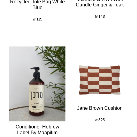
Recycled Tote Bag White
Candle Ginger & Teak
Blue
₪
149
₪
119
Jane Brown Cushion
₪
525
Conditioner Hebrew
Label By Maapilim