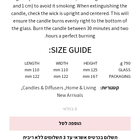
and 1 cm) to avoid it smoking. When extinguishing the
candle, check the wick is upright and centered. This will
ensure the candle burns evenly right to the bottom of
the glass. Burn the candle between 30 minutes and two
hours a perfect burning.
SIZE GUIDE:
LENGTH
WIDTH
HEIGHT
790 g.
110 mm
110 mm
125 mm
GLASS
122 mm
122 mm
167 mm
PACKAGING
קטגוריות:
Home & Living
,
Candles & Diffusers
,
New Arrivals
6 במלאי
הוספה לסל
תשלום בכרטיס אשראי עד 3 תשלומים ללא ריבית