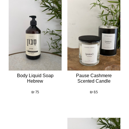
Body Liquid Soap
Pause Cashmere
Hebrew
Scented Candle
₪
75
₪
85