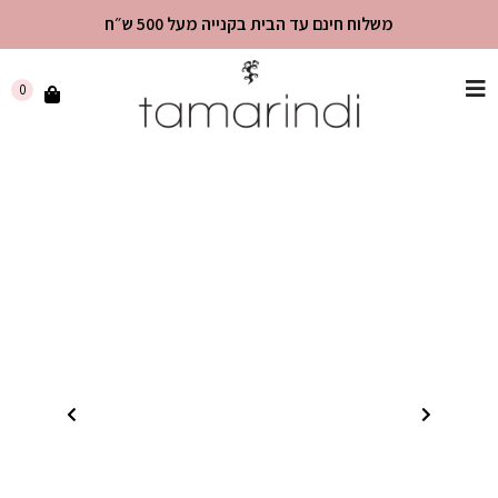
משלוח חינם עד הבית בקנייה מעל 500 ש״ח
שִׂים
0
לֵב:
בְּאֲתָר
זֶה
מֻפְעֶלֶת
מַעֲרֶכֶת
"נָגִישׁ
בִּקְלִיק"
הַמְּסַיַּעַת
לִנְגִישׁוּת
הָאֲתָר.