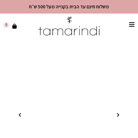
משלוח חינם עד הבית בקנייה מעל 500 ש״ח
שִׂים
0
לֵב:
בְּאֲתָר
זֶה
מֻפְעֶלֶת
מַעֲרֶכֶת
"נָגִישׁ
בִּקְלִיק"
הַמְּסַיַּעַת
לִנְגִישׁוּת
הָאֲתָר.