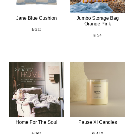
Jane Blue Cushion
Jumbo Storage Bag
Orange Pink
₪
525
₪
54
Home For The Soul
Pause Xl Candles
₪
165
₪
440