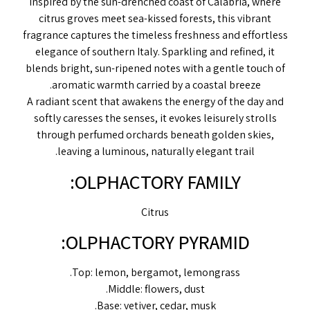
Inspired by the sun-drenched coast of Calabria, where
citrus groves meet sea-kissed forests, this vibrant
fragrance captures the timeless freshness and effortless
elegance of southern Italy. Sparkling and refined, it
blends bright, sun-ripened notes with a gentle touch of
aromatic warmth carried by a coastal breeze.
A radiant scent that awakens the energy of the day and
softly caresses the senses, it evokes leisurely strolls
through perfumed orchards beneath golden skies,
leaving a luminous, naturally elegant trail.
OLPHACTORY FAMILY:
Citrus
OLPHACTORY PYRAMID:
Top: lemon, bergamot, lemongrass.
Middle: flowers, dust.
Base: vetiver, cedar, musk.