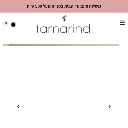
משלוח חינם עד הבית בקנייה מעל 500 ש״ח
שִׂים
0
לֵב:
בְּאֲתָר
זֶה
מֻפְעֶלֶת
מַעֲרֶכֶת
"נָגִישׁ
בִּקְלִיק"
הַמְּסַיַּעַת
לִנְגִישׁוּת
הָאֲתָר.