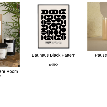
Bauhaus Black Pattern
Pause
₪
590
ere Room
y