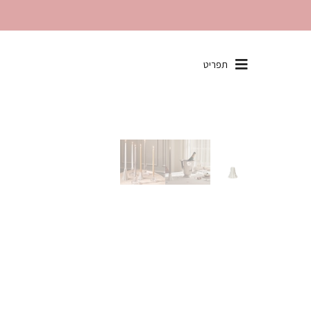
שִׂים
תפריט
לֵב:
בְּאֲתָר
זֶה
מֻפְעֶלֶת
מַעֲרֶכֶת
"נָגִישׁ
בִּקְלִיק"
הַמְּסַיַּעַת
לִנְגִישׁוּת
הָאֲתָר.
לְחַץ
Control-
F11
לְהַתְאָמַת
הָאֲתָר