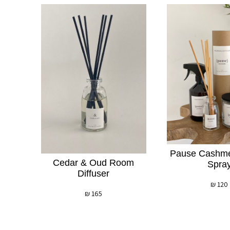
Pause Cashm
Cedar & Oud Room
Spra
Diffuser
₪
120
₪
165