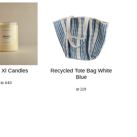
 Xl Candles
Recycled Tote Bag White
Blue
₪
440
₪
119