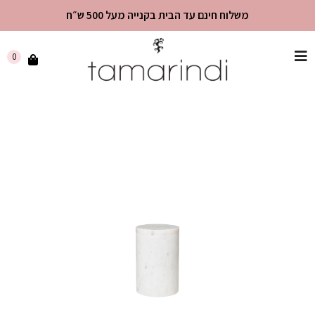
משלוח חינם עד הבית בקנייה מעל 500 ש״ח
שִׂים
0
לֵב:
בְּאֲתָר
זֶה
מֻפְעֶלֶת
מַעֲרֶכֶת
"נָגִישׁ
בִּקְלִיק"
הַמְּסַיַּעַת
לִנְגִישׁוּת
הָאֲתָר.