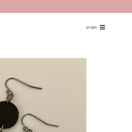
שִׂים
תפריט
לֵב:
בְּאֲתָר
זֶה
מֻפְעֶלֶת
מַעֲרֶכֶת
"נָגִישׁ
בִּקְלִיק"
הַמְּסַיַּעַת
לִנְגִישׁוּת
הָאֲתָר.
לְחַץ
Control-
F11
לְהַתְאָמַת
הָאֲתָר