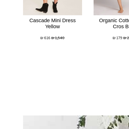
Cascade Mini Dress
Organic Cott
Yellow
Cros B
₪
616
₪
1,540
₪
179
₪