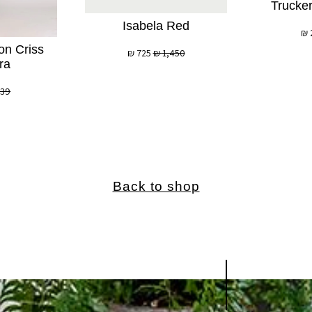
Trucke
Isabela Red
₪
on Criss
₪
725
₪
1,450
ra
239
Back to shop