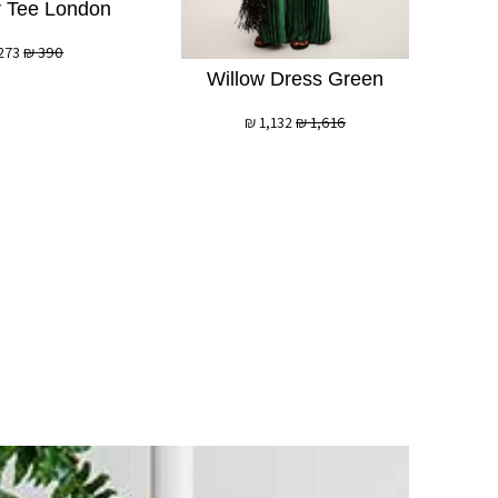
r Tee London
273
₪
390
Willow Dress Green
₪
1,132
₪
1,616