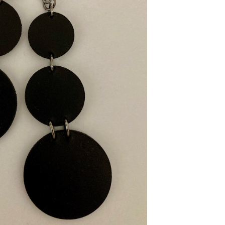
לְעִוְורִים
הַמִּשְׁתַּמְּשִׁים
בְּתוֹכְנַת
קוֹרֵא־מָסָךְ;
לְחַץ
Control-
F10
לִפְתִיחַת
תַּפְרִיט
נְגִישׁוּת.