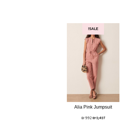
SALE!
Alia Pink Jumpsuit
₪
992
₪
1,417