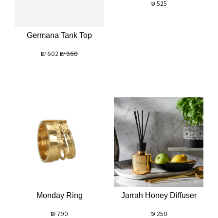
₪
525
Germana Tank Top
₪
602
₪
860
Monday Ring
Jarrah Honey Diffuser
₪
790
₪
250