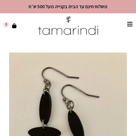
משלוח חינם עד הבית בקנייה מעל 500 ש״ח
שִׂים
0
לֵב:
בְּאֲתָר
זֶה
מֻפְעֶלֶת
מַעֲרֶכֶת
"נָגִישׁ
בִּקְלִיק"
הַמְּסַיַּעַת
לִנְגִישׁוּת
הָאֲתָר.