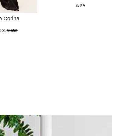
₪
99
p Corina
601
₪
858