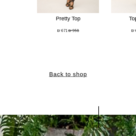
Pretty Top
To
₪
671
₪
958
₪
Back to shop