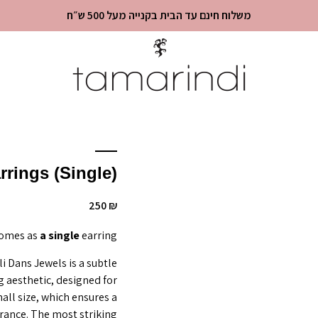
משלוח חינם עד הבית בקנייה מעל 500 ש״ח
rrings (single)
250
₪
comes as
a single
earring
li Dans Jewels is a subtle
g aesthetic, designed for
mall size, which ensures a
arance. The most striking