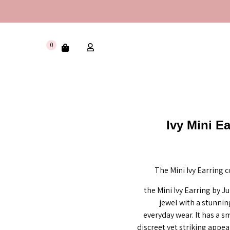
0
Ivy Mini Ea
The Mini Ivy Earring 
the Mini Ivy Earring by Ju
jewel with a stunnin
everyday wear. It has a s
discreet yet striking appe