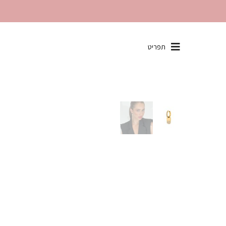
שִׂים
תפריט
לֵב:
בְּאֲתָר
זֶה
מֻפְעֶלֶת
מַעֲרֶכֶת
"נָגִישׁ
בִּקְלִיק"
הַמְּסַיַּעַת
לִנְגִישׁוּת
הָאֲתָר.
לְחַץ
Control-
F11
לְהַתְאָמַת
הָאֲתָר