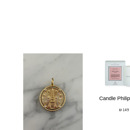
Candle Phili
₪
149