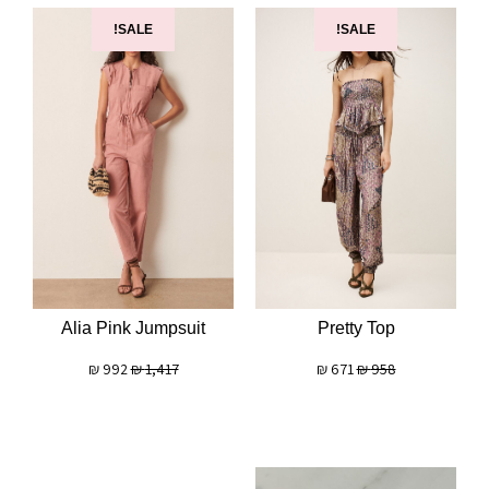
SALE!
SALE!
Alia Pink Jumpsuit
Pretty Top
₪
992
₪
1,417
₪
671
₪
958