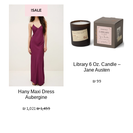
SALE!
Library 6 Oz. Candle –
Jane Austen
₪
99
Hany Maxi Dress
Aubergine
₪
1,021
₪
1,459