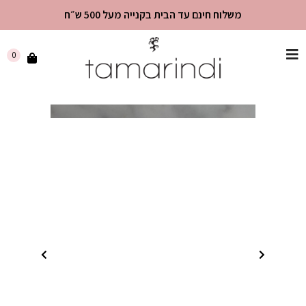
משלוח חינם עד הבית בקנייה מעל 500 ש״ח
שִׂים
0
לֵב:
בְּאֲתָר
זֶה
מֻפְעֶלֶת
מַעֲרֶכֶת
"נָגִישׁ
בִּקְלִיק"
הַמְּסַיַּעַת
לִנְגִישׁוּת
הָאֲתָר.