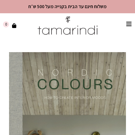
משלוח חינם עד הבית בקנייה מעל 500 ש״ח
שִׂים
0
לֵב:
בְּאֲתָר
זֶה
מֻפְעֶלֶת
מַעֲרֶכֶת
"נָגִישׁ
בִּקְלִיק"
הַמְּסַיַּעַת
לִנְגִישׁוּת
הָאֲתָר.