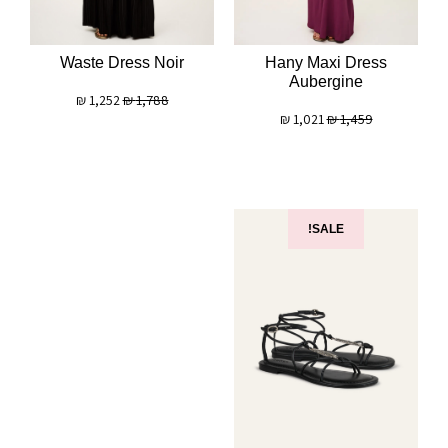
Waste Dress Noir
Hany Maxi Dress
Aubergine
₪
1,252
₪
1,788
₪
1,021
₪
1,459
SALE!