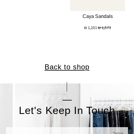
Caya Sandals
₪
1,101
₪
1,573
Back to shop
Let's Keep In Touch
אימייל