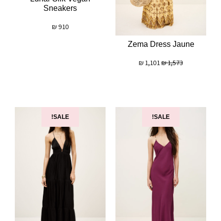
Sneakers
₪
910
Zema Dress Jaune
₪
1,101
₪
1,573
SALE!
SALE!