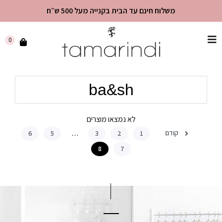
משלוח חינם עד הבית בקנייה מעל 500 ש״ח
שִׂים
0
לֵב:
בְּאֲתָר
זֶה
ba&sh
מֻפְעֶלֶת
מַעֲרֶכֶת
"נָגִישׁ
לא נמצאו מוצרים
בִּקְלִיק"
הַמְּסַיַּעַת
קודם
6
5
…
3
2
1
לִנְגִישׁוּת
8
7
הָאֲתָר.