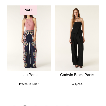
SALE
Lilou Pants
Gadwin Black Pants
₪
594
₪
1,187
₪
1,244