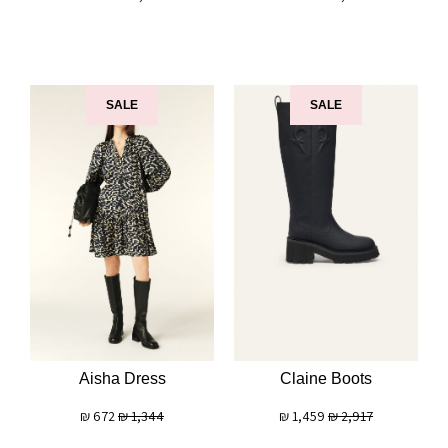
SALE
SALE
Aisha Dress
Claine Boots
₪
672
₪
1,344
₪
1,459
₪
2,917