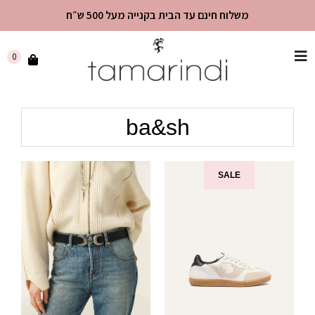
משלוח חינם עד הבית בקנייה מעל 500 ש״ח
שִׂים
0
לֵב:
בְּאֲתָר
זֶה
ba&sh
מֻפְעֶלֶת
מַעֲרֶכֶת
"נָגִישׁ
בִּקְלִיק"
SALE
הַמְּסַיַּעַת
לִנְגִישׁוּת
הָאֲתָר.