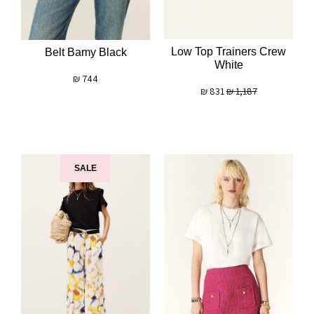
Low Top Trainers Crew
Belt Bamy Black
White
₪
744
₪
831
₪
1,187
SALE