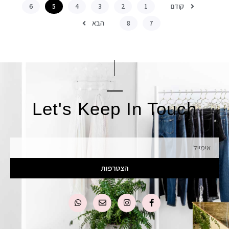
קודם
6
5
4
3
2
1
הבא
8
7
Let's Keep In Touch
אימייל
הצטרפות