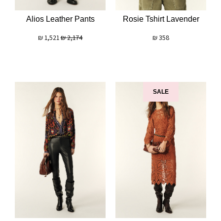
Alios Leather Pants
Rosie Tshirt Lavender
₪
1,521
₪
2,174
₪
358
SALE