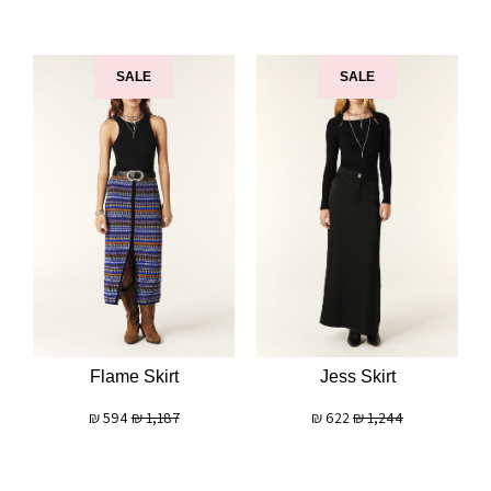
SALE
SALE
Jess Skirt
Flame Skirt
₪
622
₪
1,244
₪
594
₪
1,187