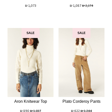
₪
1,073
₪
1,087
₪
2,174
SALE
SALE
Aron Knitwear Top
Plato Corderoy Pants
₪
890
₪
1,187
₪
622
₪
1,244