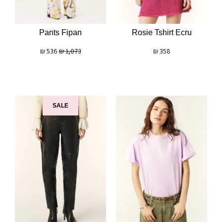
Rosie Tshirt Ecru
Pants Fipan
₪
358
₪
536
₪
1,073
SALE