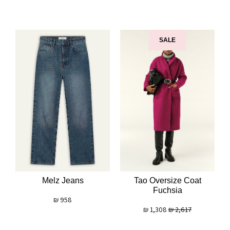
SALE
Melz Jeans
Tao Oversize Coat
Fuchsia
₪
958
₪
1,308
₪
2,617