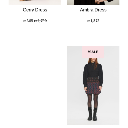
Gerry Dress
Ambra Dress
₪
865
₪
1,730
₪
1,573
SALE!