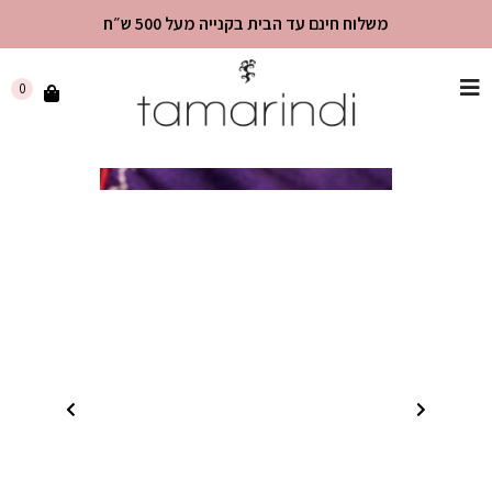
משלוח חינם עד הבית בקנייה מעל 500 ש״ח
שִׂים
0
לֵב:
בְּאֲתָר
זֶה
מֻפְעֶלֶת
מַעֲרֶכֶת
"נָגִישׁ
בִּקְלִיק"
הַמְּסַיַּעַת
לִנְגִישׁוּת
הָאֲתָר.