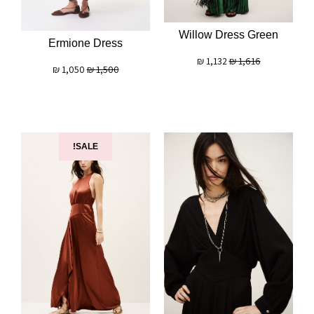
Willow Dress Green
Ermione Dress
₪
1,132
₪
1,616
₪
1,050
₪
1,500
SALE!