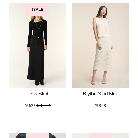
SALE!
Jess Skirt
Blythe Skirt Milk
₪
622
₪
1,244
₪
949