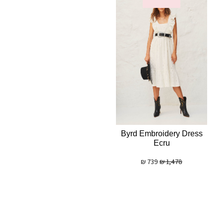
Byrd Embroidery Dress
Ecru
₪
739
₪
1,478