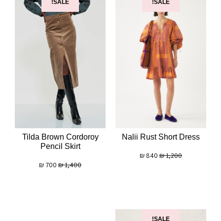
SALE!
SALE!
Nalii Rust Short Dress
Tilda Brown Cordoroy
Pencil Skirt
₪
840
₪
1,200
₪
700
₪
1,400
SALE!