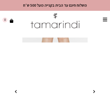
משלוח חינם עד הבית בקנייה מעל 500 ש״ח
שִׂים
0
לֵב:
בְּאֲתָר
זֶה
מֻפְעֶלֶת
מַעֲרֶכֶת
"נָגִישׁ
בִּקְלִיק"
הַמְּסַיַּעַת
לִנְגִישׁוּת
הָאֲתָר.