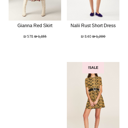
Gianna Red Skirt
Nalii Rust Short Dress
₪
578
₪
1,155
₪
840
₪
1,200
SALE!