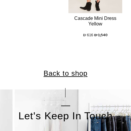
Cascade Mini Dress
Yellow
₪
616
₪
1,540
Back to shop
Let's Keep In Touch
אימייל