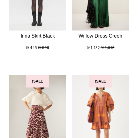
Irina Skirt Black
Willow Dress Green
₪
445
₪
890
₪
1,132
₪
1,616
SALE!
SALE!