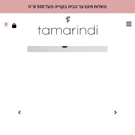
משלוח חינם עד הבית בקנייה מעל 500 ש״ח
שִׂים
0
לֵב:
בְּאֲתָר
זֶה
מֻפְעֶלֶת
מַעֲרֶכֶת
"נָגִישׁ
בִּקְלִיק"
הַמְּסַיַּעַת
לִנְגִישׁוּת
הָאֲתָר.