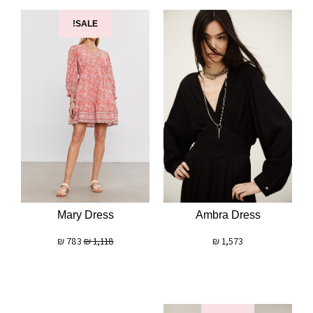
SALE!
Mary Dress
Ambra Dress
₪
783
₪
1,118
₪
1,573