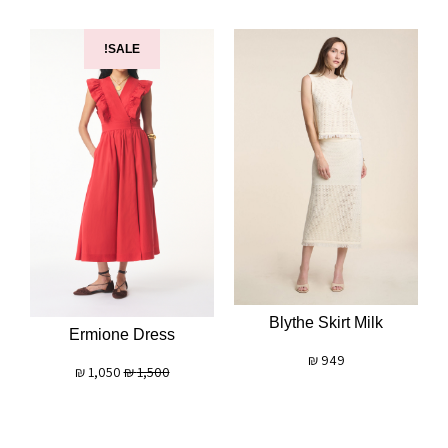
SALE!
Blythe Skirt Milk
Ermione Dress
₪
949
₪
1,050
₪
1,500