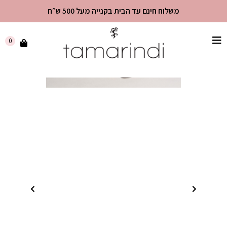
משלוח חינם עד הבית בקנייה מעל 500 ש״ח
שִׂים
0
לֵב:
בְּאֲתָר
זֶה
מֻפְעֶלֶת
מַעֲרֶכֶת
"נָגִישׁ
בִּקְלִיק"
הַמְּסַיַּעַת
לִנְגִישׁוּת
הָאֲתָר.