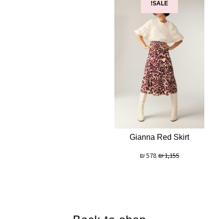
SALE!
Gianna Red Skirt
₪
578
₪
1,155