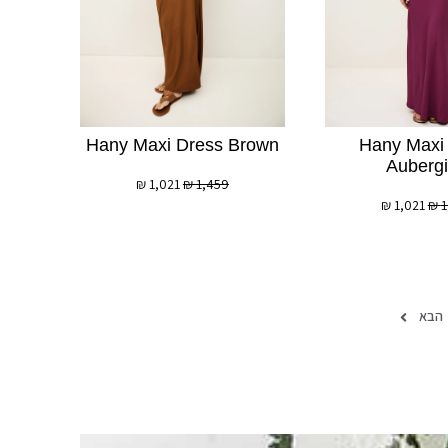
Hany Maxi Dress Brown
Hany Maxi
Auberg
₪
1,021
₪
1,459
₪
1,021
₪
1
הבא