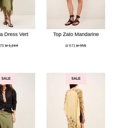
na Dress Vert
Top Zato Mandarine
70
₪
1,244
₪
671
₪
958
SALE
SALE