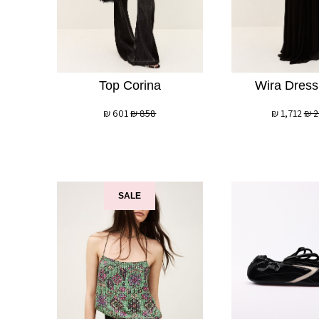
Top Corina
Wira Dress
₪
601
₪
858
₪
1,712
₪
2
SALE