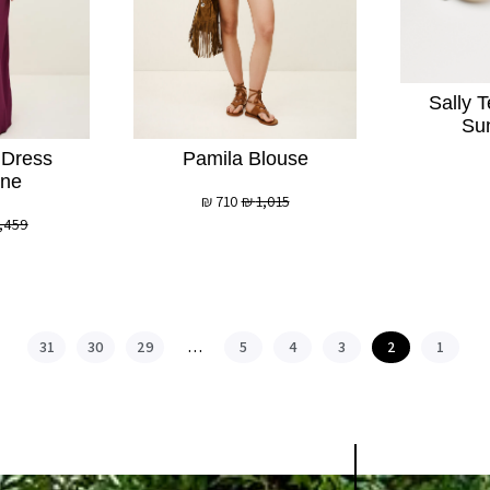
Sally T
Su
 Dress
Pamila Blouse
ine
₪
710
₪
1,015
,459
31
30
29
…
5
4
3
2
1