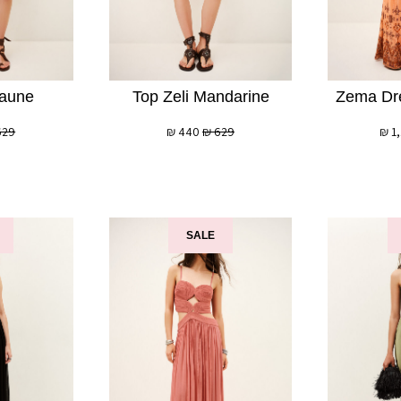
Jaune
Top Zeli Mandarine
Zema Dr
629
₪
440
₪
629
₪
1
SALE