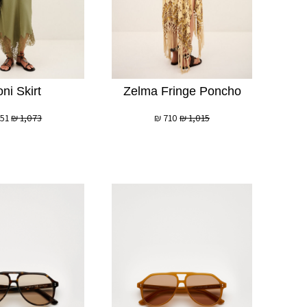
ni Skirt
Zelma Fringe Poncho
51
₪
1,073
₪
710
₪
1,015