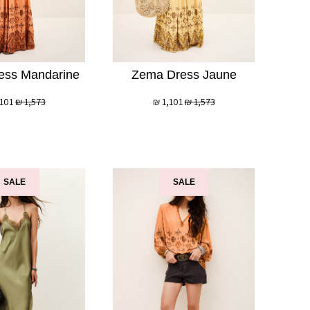
לְעִוְורִים
הַמִּשְׁתַּמְּשִׁים
בְּתוֹכְנַת
קוֹרֵא־מָסָךְ;
ess Mandarine
Zema Dress Jaune
לְחַץ
Control-
,101
₪
1,573
₪
1,101
₪
1,573
F10
לִפְתִיחַת
תַּפְרִיט
נְגִישׁוּת.
SALE
SALE