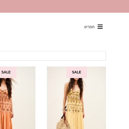
שִׂים
תפריט
לֵב:
בְּאֲתָר
זֶה
מֻפְעֶלֶת
מַעֲרֶכֶת
"נָגִישׁ
בִּקְלִיק"
SALE
SALE
הַמְּסַיַּעַת
לִנְגִישׁוּת
הָאֲתָר.
לְחַץ
Control-
F11
לְהַתְאָמַת
הָאֲתָר