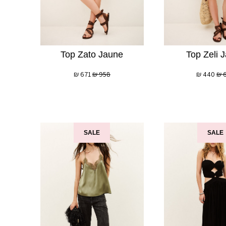
Top Zato Jaune
Top Zeli 
₪
671
₪
958
₪
440
₪
SALE
SALE