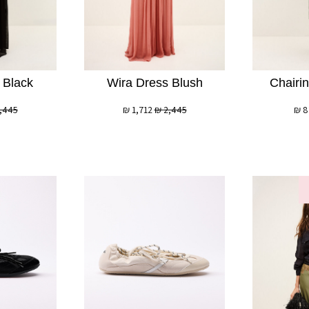
 Black
Wira Dress Blush
Chairi
,445
₪
1,712
₪
2,445
₪
8