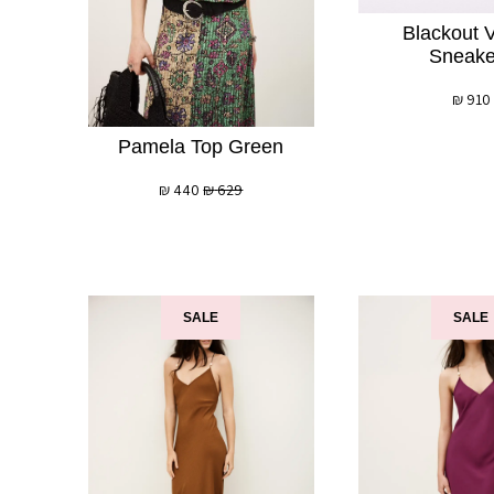
Blackout 
Sneake
₪
910
Pamela Top Green
₪
440
₪
629
SALE
SALE