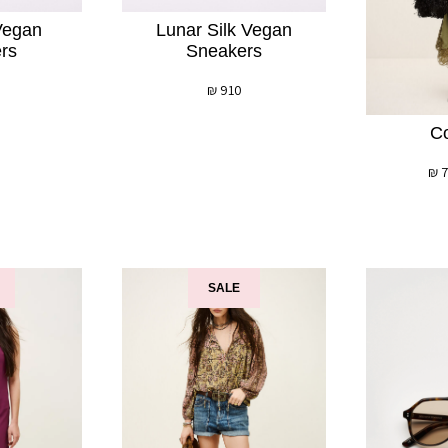
Vegan
Lunar Silk Vegan
rs
Sneakers
₪
910
Co
₪
7
SALE