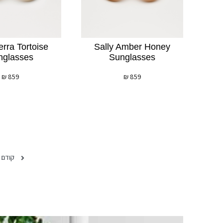
erra Tortoise
Sally Amber Honey
nglasses
Sunglasses
₪
859
₪
859
קודם