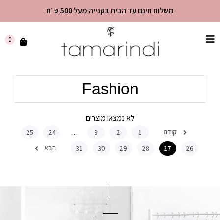
משלוח חינם עד הבית בקנייה מעל 500 ש״ח
שִׂים
0
לֵב:
בְּאֲתָר
זֶה
Fashion
מֻפְעֶלֶת
מַעֲרֶכֶת
"נָגִישׁ
לא נמצאו מוצרים
בִּקְלִיק"
הַמְּסַיַּעַת
קודם
25
24
…
3
2
1
לִנְגִישׁוּת
הבא
31
30
29
28
27
26
הָאֲתָר.