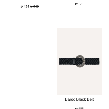
₪
179
₪
454
₪
649
Baroc Black Belt
₪
955