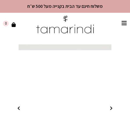
משלוח חינם עד הבית בקנייה מעל 500 ש״ח
שִׂים
0
לֵב:
בְּאֲתָר
זֶה
מֻפְעֶלֶת
מַעֲרֶכֶת
"נָגִישׁ
בִּקְלִיק"
הַמְּסַיַּעַת
לִנְגִישׁוּת
הָאֲתָר.