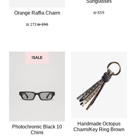
Sunglasses
₪
859
Orange Raffia Charm
₪
273
₪
390
SALE!
Handmade Octopus
10 Photochromic Black
Charm/key Ring Brown
Chimi