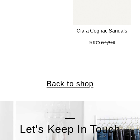
Ciara Cognac Sandals
₪
870
₪
1,740
Back to shop
Let's Keep In Touch