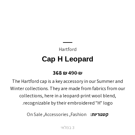
Hartford
Cap H Leopard
368
490
₪
₪
The Hartford cap is a key accessory in our Summer and
Winter collections. They are made from fabrics from our
collections, here in a leopard-print wool blend,
recognizable by their embroidered "H" logo.
קטגוריות:
Fashion
,
Accessories
,
On Sale
3 במלאי