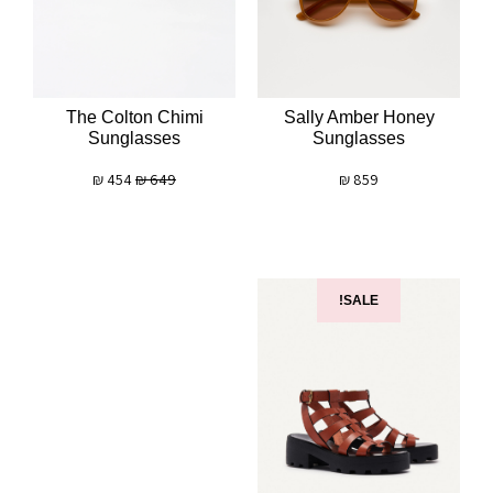
The Colton Chimi
Sally Amber Honey
Sunglasses
Sunglasses
₪
454
₪
649
₪
859
SALE!