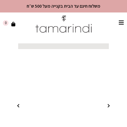
משלוח חינם עד הבית בקנייה מעל 500 ש״ח
שִׂים
0
לֵב:
בְּאֲתָר
זֶה
מֻפְעֶלֶת
מַעֲרֶכֶת
"נָגִישׁ
בִּקְלִיק"
הַמְּסַיַּעַת
לִנְגִישׁוּת
הָאֲתָר.