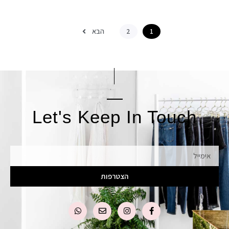
הבא
2
1
Let's Keep In Touch
אימייל
הצטרפות