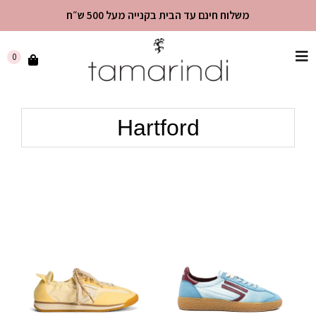
משלוח חינם עד הבית בקנייה מעל 500 ש״ח
שִׂים
0
לֵב:
בְּאֲתָר
זֶה
Hartford
מֻפְעֶלֶת
מַעֲרֶכֶת
"נָגִישׁ
בִּקְלִיק"
הַמְּסַיַּעַת
לִנְגִישׁוּת
הָאֲתָר.