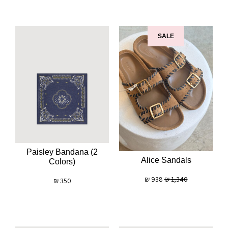
SALE
Paisley Bandana (2
Alice Sandals
Colors)
₪
938
₪
1,340
₪
350